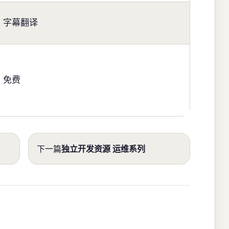
字幕翻译
免费
下一篇
独立开发资源 运维系列