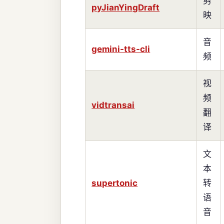
剪
pyJianYingDraft
映
音
gemini-tts-cli
频
视
频
vidtransai
翻
译
文
本
supertonic
转
语
音