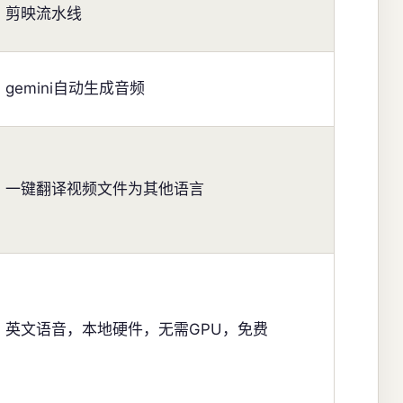
剪映流水线
gemini自动生成音频
一键翻译视频文件为其他语言
英文语音，本地硬件，无需GPU，免费