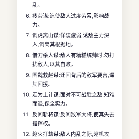
乱。
疲劳谋:迫使敌人过度劳累,影响战
力。
调虎离山谋:佯装疲弱,诱敌主力深
入,调离其根据地。
借刀杀人谋:敌人有糟糕统帅时,勿打
扰敌人,以其自败。
围魏救赵谋:迂回背后的敌军要害,逼
其回援。
走为上计谋:面对不可战胜之敌,知难
而退,保全实力。
反间斩将谋:反间敌军大将,使其失去
指挥权。
趁火打劫谋:敌人内乱之际,趁机攻