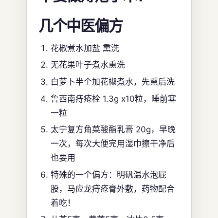
几个中医偏方
花椒煮水加盐 熏洗
无花果叶子煮水熏洗
白萝卜半个加花椒煮水，先熏后洗
鲁西南痔疮栓 1.3g x10粒，睡前塞
一粒
太宁复方角菜酸酯乳膏 20g，早晚
一次，每次大便完用湿巾擦干净后
也要用
特殊的一个偏方：明矾温水泡屁
股，马应龙痔疮膏外敷，药物配合
着吃！