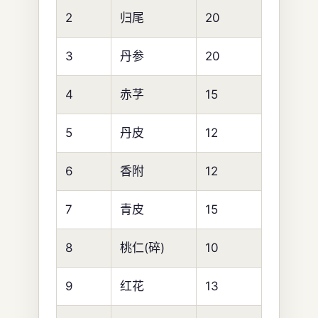
2
归尾
20
3
丹参
20
4
赤芓
15
5
丹皮
12
6
香附
12
7
青皮
15
8
桃仁(碎)
10
9
红花
13