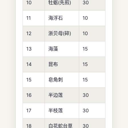
10
牡蛎(先煎)
30
11
海浮石
10
12
浙贝母(碎)
10
13
海藻
15
14
昆布
15
15
皂角刺
15
16
半边莲
30
17
半枝莲
30
18
白花蛇台草
30