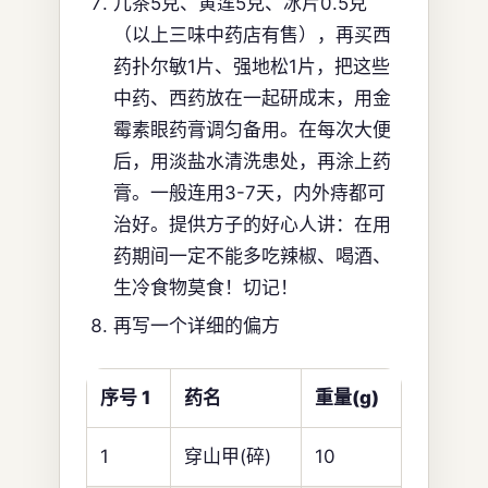
儿茶5克、黄莲5克、冰片0.5克
（以上三味中药店有售），再买西
药扑尔敏1片、强地松1片，把这些
中药、西药放在一起研成末，用金
霉素眼药膏调匀备用。在每次大便
后，用淡盐水清洗患处，再涂上药
膏。一般连用3-7天，内外痔都可
治好。提供方子的好心人讲：在用
药期间一定不能多吃辣椒、喝酒、
生冷食物莫食！切记！
再写一个详细的偏方
序号 1
药名
重量(g)
1
穿山甲(碎)
10