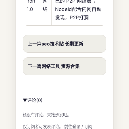
iroh
网
己的 P2P 网络层 ，
1.0
络
NodeId配合内网自动
发现，P2P打洞
上一篇
seo技术贴 长期更新
下一篇
网络工具 资源合集
评论
(0)
▶
还没有评论，来抢沙发吧。
仅订阅者可发表评论。
前往登录 / 订阅