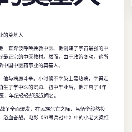
业的奠基人
他一直奔波呼唤挽救中医。他创建了宇宙最强的中
好最正宗的中医教材。然而，由于政策变动，这所
新中国中医药事业的奠基人。
，他与病魔斗争。小时候不幸染上黑热病，幸得走
萌生了学中医的宏愿。初中毕业后，他开启了4年
行医，年纪轻轻却远近闻名。
日战争全面爆发，在民族危亡之际，吕炳奎毅然投
，浴血奋战。电影《51号兵战中》中的小老大梁红