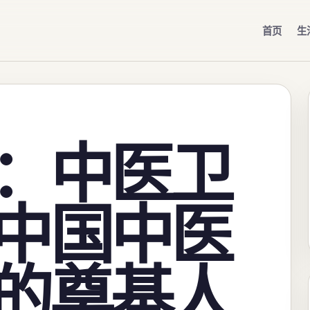
首页
生
：中医卫
中国中医
的奠基人