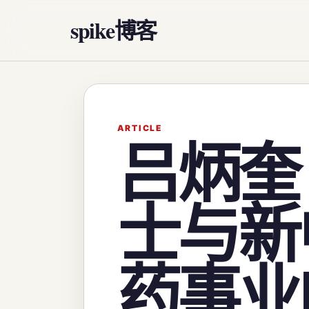
spike博客
ARTICLE
吕炳奎
士与新
药事业