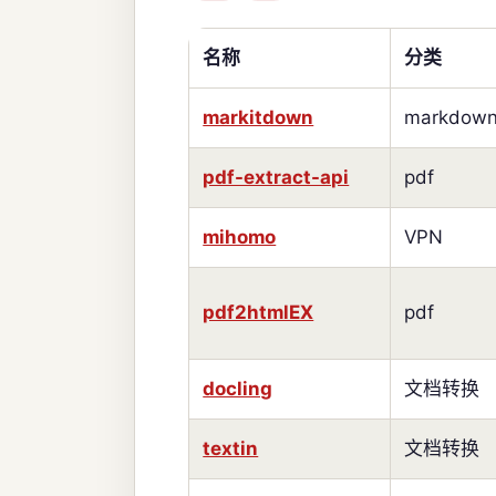
名称
分类
markitdown
markdow
pdf-extract-api
pdf
mihomo
VPN
pdf2htmlEX
pdf
docling
文档转换
textin
文档转换