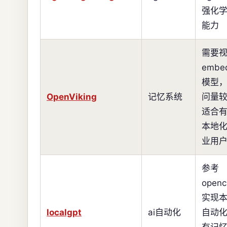
强化
能力
需要
embe
模型，
OpenViking
记忆系统
问量
适合
本地
业用
参考
open
实现本
localgpt
ai自动化
自动