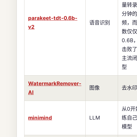
量转录
分钟
parakeet-tdt-0.6b-
语音识别
频，
v2
数仅
0.6
击败
主流
型
WatermarkRemover-
图像
去水
AI
从0开
minimind
LLM
练自
模型