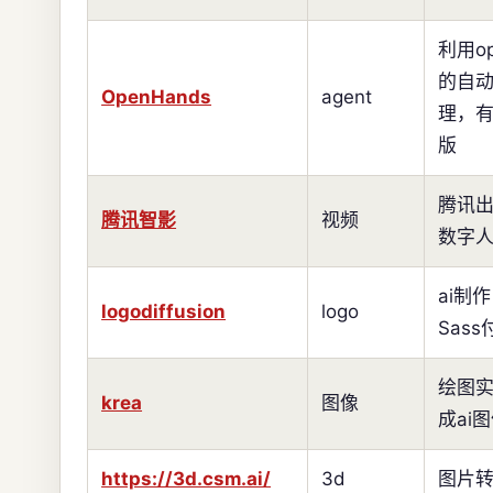
利用op
的自
OpenHands
agent
理，
版
腾讯
腾讯智影
视频
数字
ai制
logodiffusion
logo
Sass
绘图
krea
图像
成ai
https://3d.csm.ai/
3d
图片转