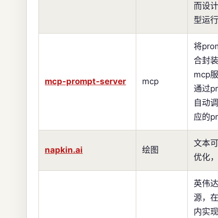
而设计
型运行
将pro
合封
mcp
mcp-prompt-server
mcp
通过pr
自动
应的pr
文本
napkin.ai
绘图
优化
英伟
源，在 
内实