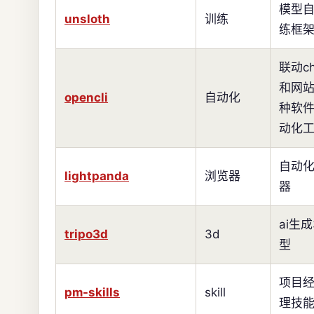
模型
unsloth
训练
练框
联动ch
和网
opencli
自动化
种软
动化
自动
lightpanda
浏览器
器
ai生成
tripo3d
3d
型
项目
pm-skills
skill
理技