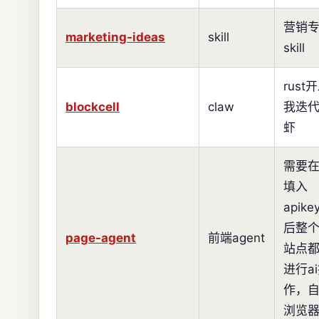
营销
marketing-ideas
skill
skill
rust
blockcell
claw
我迭
虾
需要
填入
apik
后整
page-agent
前端agent
站点
进行a
作，
浏览