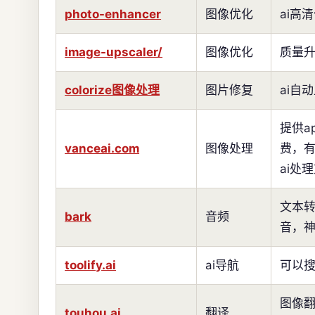
photo-enhancer
图像优化
ai高
image-upscaler/
图像优化
质量
colorize图像处理
图片修复
ai自
提供a
vanceai.com
图像处理
费，
ai处
文本
bark
音频
音，
toolify.ai
ai导航
可以
图像
touhou.ai
翻译