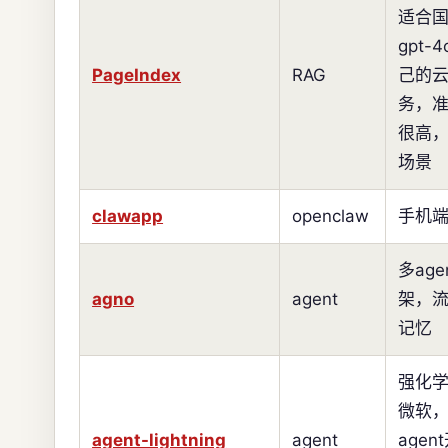
适合
gpt-
PageIndex
RAG
己的云
务，
很高
场景
clawapp
openclaw
手机
多age
agno
agent
架，
记忆
强化
微软
agent-lightning
agent
agen