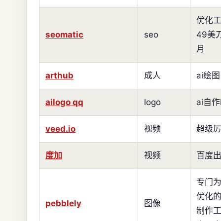
优化
seomatic
seo
49美
月
arthub
成人
ai绘图
ailogo qq
logo
ai自作
veed.io
视频
超级
度加
视频
百度
专门
优化
pebblely
图像
制作