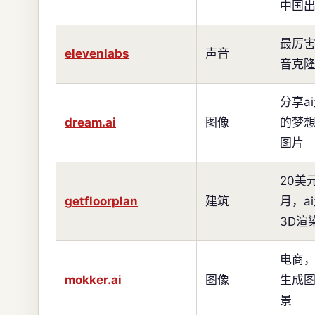
中国
最厉
elevenlabs
声音
音克
分享a
dream.ai
图像
的梦
图片
20美
getfloorplan
建筑
月，a
3D渲
电商
mokker.ai
图像
生成
景