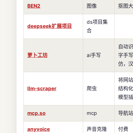
BEN2
图像
抠图
ds项目集
deepseek扩展项目
合
自动
萝卜工坊
ai手写
字手
仿，
将网
llm-scraper
爬虫
结构
模型
mcp.so
mcp
导航
anyvoice
声音克隆
付费