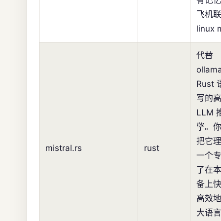
有记
飞机
linux
代替
olla
Rust
写的
LLM
擎。
把它
mistral.rs
rust
一个
了在
备上
高效
大语