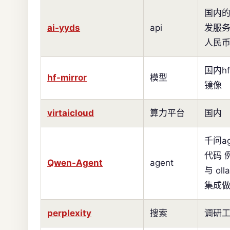
国内的
ai-yyds
api
发服
人民
国内h
hf-mirror
模型
镜像
virtaicloud
算力平台
国内
千问ag
代码 
Qwen-Agent
agent
与 oll
集成
perplexity
搜索
调研