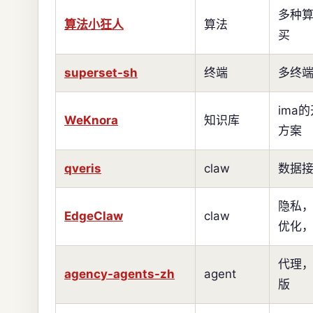
多种
算法小狂人
算法
买
superset-sh
终端
多终
ima
WeKnora
知识库
方案
qveris
claw
数据
隐私
EdgeClaw
claw
优化
代理
agency-agents-zh
agent
版