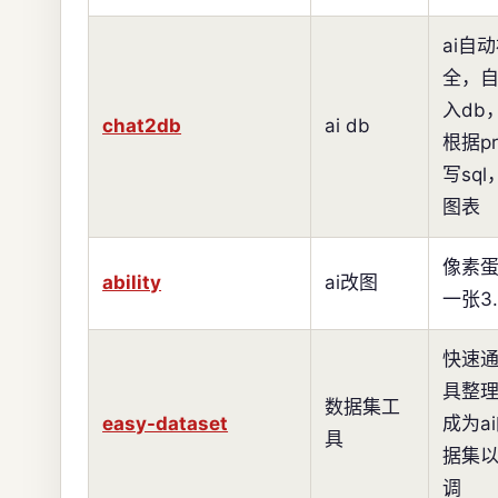
ai自
全，
入db
chat2db
ai db
根据pr
写sq
图表
像素
ability
ai改图
一张3
快速
具整
数据集工
easy-dataset
成为a
具
据集
调