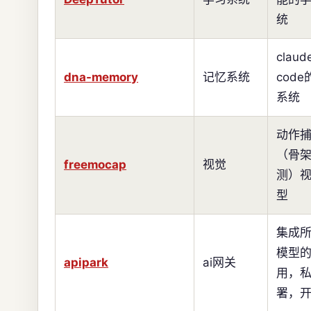
统
claud
dna-memory
记忆系统
cod
系统
动作
（骨
freemocap
视觉
测）
型
集成所
模型的
apipark
ai网关
用，
署，