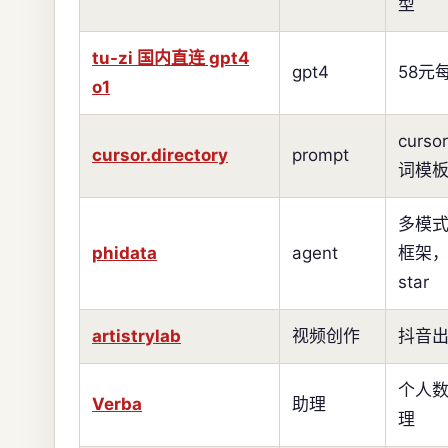
型
tu-zi 国内直连 gpt4
gpt4
58元
o1
curs
cursor.directory
prompt
词模
多模
phidata
agent
框架，
star
artistrylab
视频创作
抖音
个人
Verba
助理
理