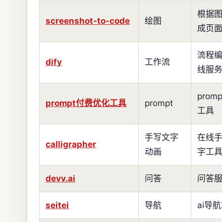
根据
screenshot-to-code
绘图
成页
流程
dify
工作流
线服
prom
prompt付费优化工具
prompt
工具
手写文字
在线
calligrapher
动画
字工
devv.ai
问答
问答
seitei
导航
ai导