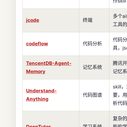
作skill
多个a
jcode
终端
工具
代码
codeflow
代码分析
具，js
TencentDB-Agent-
腾讯
记忆系统
Memory
记忆
skill
Understand-
代码图谱
要，
Anything
析代
复杂
DeepTutor
学习系统
能的