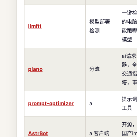
一键
模型部署
的电
llmfit
检测
能跑
模型
ai请
器，
plano
分流
交通
塔，
提示
prompt-optimizer
ai
工具
开源
AstrBot
ai客户端
国产i