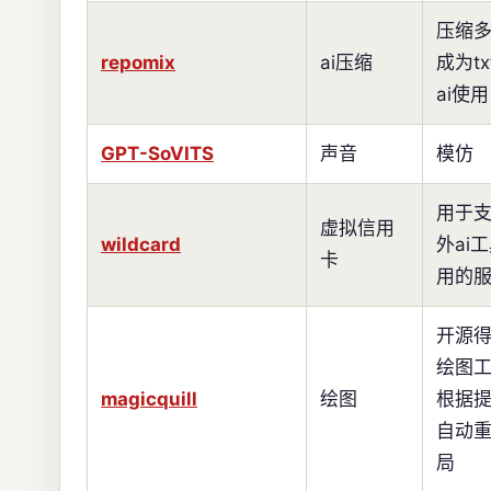
压缩
repomix
ai压缩
成为t
ai使用
GPT-SoVITS
声音
模仿
用于
虚拟信用
wildcard
外ai
卡
用的
开源
绘图
magicquill
绘图
根据
自动
局