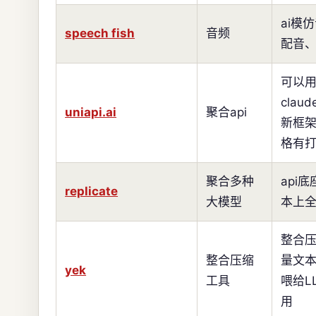
ai模
speech fish
音频
配音
可以用
clau
uniapi.ai
聚合api
新框
格有
聚合多种
api
replicate
大模型
本上
整合
整合压缩
量文
yek
工具
喂给L
用