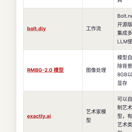
具
Bolt.
开源
bolt.diy
工作流
集成
LLM
模型
除背
RMBG-2.0 模型
图像处理
8GB
显存
可以
制艺
艺术家模
exactly.ai
型，
型
艺术